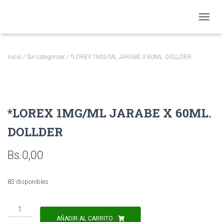
CAMBI
Inicio
/
Sin categorizar
/ *LOREX 1MG/ML JARABE X 60ML. DOLLDER
*LOREX 1MG/ML JARABE X 60ML.
DOLLDER
Bs.
0,00
83 disponibles
*LOREX
1MG/ML
AÑADIR AL CARRITO