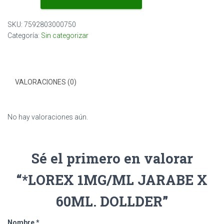
JARABE
X
SKU:
7592803000750
60ML.
Categoría:
Sin categorizar
DOLLDER
cantidad
VALORACIONES (0)
No hay valoraciones aún.
Sé el primero en valorar
“*LOREX 1MG/ML JARABE X
60ML. DOLLDER”
Nombre
*