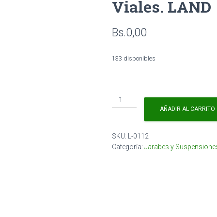
Viales. LAND
Bs.
0,00
133 disponibles
Land-
CLAUSII
AÑADIR AL CARRITO
2000m-
5ml
SKU:
L-0112
x
Categoría:
Jarabes y Suspensione
10
Viales.
LAND
cantidad