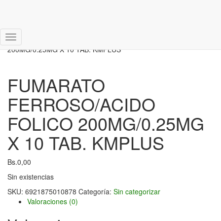
Inicio
/
Sin categorizar
/ FUMARATO FERROSO/ACIDO FOLICO
Cambiar
200MG/0.25MG X 10 TAB. KMPLUS
modo
de
navegación
FUMARATO
FERROSO/ACIDO
FOLICO 200MG/0.25MG
X 10 TAB. KMPLUS
Bs.
0,00
Sin existencias
SKU:
6921875010878
Categoría:
Sin categorizar
Valoraciones (0)