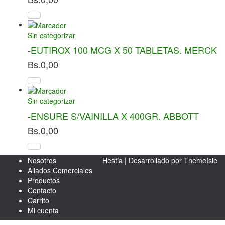
Sin categorizar
-EUTIROX 100 MCG X 50 TABLETAS. MERCK
Bs.
0,00
Sin categorizar
-ENSURE S/VAINILLA X 400GR. ABBOTT
Bs.
0,00
Nosotros
Hestia | Desarrollado por
ThemeIsle
Aliados Comerciales
Productos
Contacto
Carrito
Mi cuenta