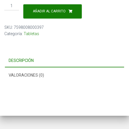
Fluconazol
150mg
AÑADIR AL CARRITO
x
10
SKU:
7598008000397
TAB.
Categoría:
Tabletas
LAND
cantidad
DESCRIPCIÓN
VALORACIONES (0)