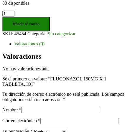
80 disponibles
FLUCONAZOL
150MG
X
Añadir al carrito
1
SKU:
45454
Categoría:
Sin categorizar
TABLETA.
IQI
Valoraciones (0)
cantidad
Valoraciones
No hay valoraciones aún.
Sé el primero en valorar “FLUCONAZOL 150MG X 1
TABLETA. IQI”
Tu dirección de correo electrónico no será publicada.
Los campos
obligatorios están marcados con
*
Nombre
*
Correo electrónico
*
Tu puntuación
*