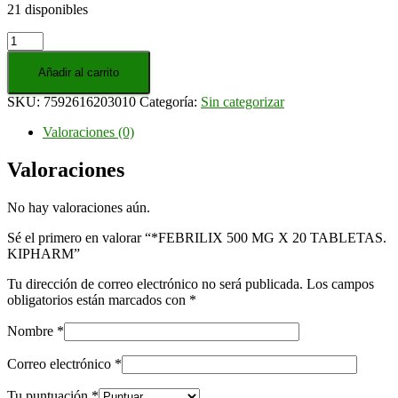
21 disponibles
*FEBRILIX
500
MG
Añadir al carrito
X
SKU:
7592616203010
Categoría:
Sin categorizar
20
TABLETAS.
Valoraciones (0)
KIPHARM
cantidad
Valoraciones
No hay valoraciones aún.
Sé el primero en valorar “*FEBRILIX 500 MG X 20 TABLETAS.
KIPHARM”
Tu dirección de correo electrónico no será publicada.
Los campos
obligatorios están marcados con
*
Nombre
*
Correo electrónico
*
Tu puntuación
*