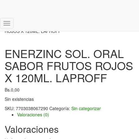
Inicio
/
Sin categorizar
/ ENERZINC SOL. ORAL SABOR FRUTOS
Cambiar
ROJOS X 120ML. LAPROFF
modo
de
navegación
ENERZINC SOL. ORAL
SABOR FRUTOS ROJOS
X 120ML. LAPROFF
Bs.
0,00
Sin existencias
SKU:
7703038067290
Categoría:
Sin categorizar
Valoraciones (0)
Valoraciones