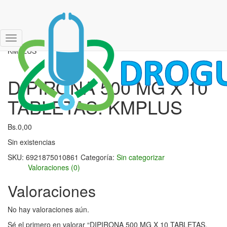
Inicio
/
Sin categorizar
/ DIPIRONA 500 MG X 10 TABLETAS.
Cambiar
KMPLUS
modo
de
navegación
DIPIRONA 500 MG X 10
TABLETAS. KMPLUS
Bs.
0,00
Sin existencias
SKU:
6921875010861
Categoría:
Sin categorizar
Valoraciones (0)
Valoraciones
No hay valoraciones aún.
Sé el primero en valorar “DIPIRONA 500 MG X 10 TABLETAS.