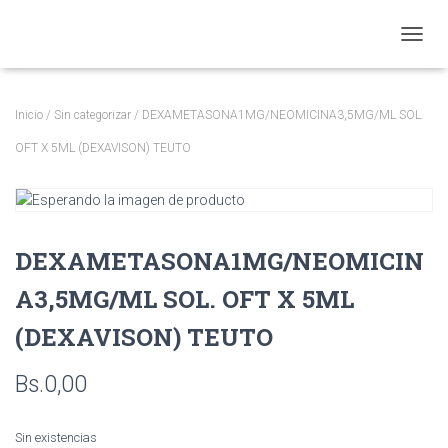
CAMBI
Inicio
/
Sin categorizar
/ DEXAMETASONA1MG/NEOMICINA3,5MG/ML SOL.
OFT X 5ML (DEXAVISON) TEUTO
DEXAMETASONA1MG/NEOMICIN
A3,5MG/ML SOL. OFT X 5ML
(DEXAVISON) TEUTO
Bs.
0,00
Sin existencias