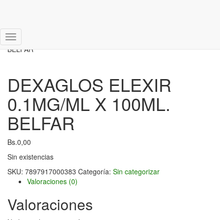
Inicio
/
Sin categorizar
/ DEXAGLOS ELEXIR 0.1MG/ML X 100ML.
Cambiar
BELFAR
modo
de
navegación
DEXAGLOS ELEXIR
0.1MG/ML X 100ML.
BELFAR
Bs.
0,00
Sin existencias
SKU:
7897917000383
Categoría:
Sin categorizar
Valoraciones (0)
Valoraciones