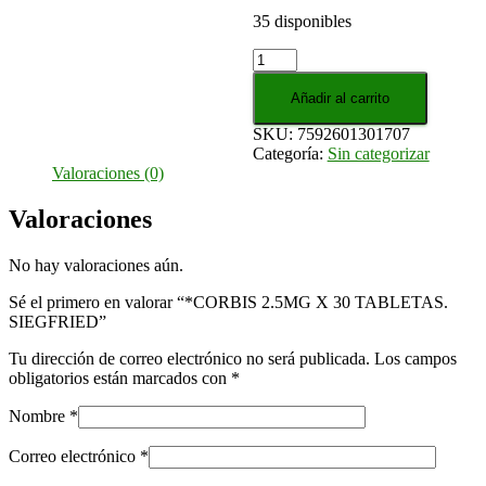
35 disponibles
*CORBIS
2.5MG
X
Añadir al carrito
30
SKU:
7592601301707
TABLETAS.
Categoría:
Sin categorizar
SIEGFRIED
Valoraciones (0)
cantidad
Valoraciones
No hay valoraciones aún.
Sé el primero en valorar “*CORBIS 2.5MG X 30 TABLETAS.
SIEGFRIED”
Tu dirección de correo electrónico no será publicada.
Los campos
obligatorios están marcados con
*
Nombre
*
Correo electrónico
*