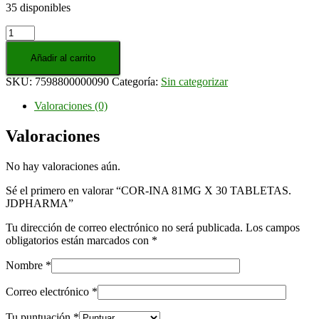
35 disponibles
COR-
INA
81MG
Añadir al carrito
X
SKU:
7598800000090
Categoría:
Sin categorizar
30
TABLETAS.
Valoraciones (0)
JDPHARMA
cantidad
Valoraciones
No hay valoraciones aún.
Sé el primero en valorar “COR-INA 81MG X 30 TABLETAS.
JDPHARMA”
Tu dirección de correo electrónico no será publicada.
Los campos
obligatorios están marcados con
*
Nombre
*
Correo electrónico
*
Tu puntuación
*