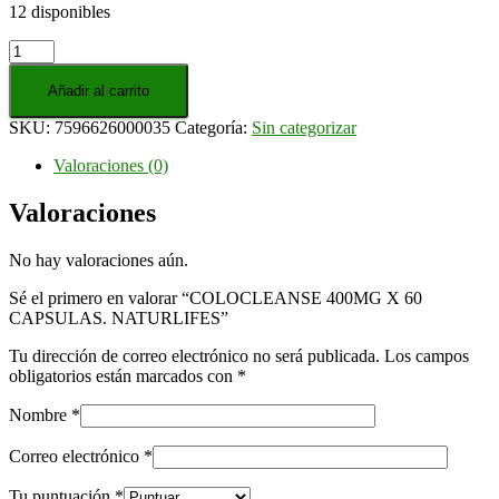
12 disponibles
COLOCLEANSE
400MG
X
Añadir al carrito
60
SKU:
7596626000035
Categoría:
Sin categorizar
CAPSULAS.
NATURLIFES
Valoraciones (0)
cantidad
Valoraciones
No hay valoraciones aún.
Sé el primero en valorar “COLOCLEANSE 400MG X 60
CAPSULAS. NATURLIFES”
Tu dirección de correo electrónico no será publicada.
Los campos
obligatorios están marcados con
*
Nombre
*
Correo electrónico
*
Tu puntuación
*