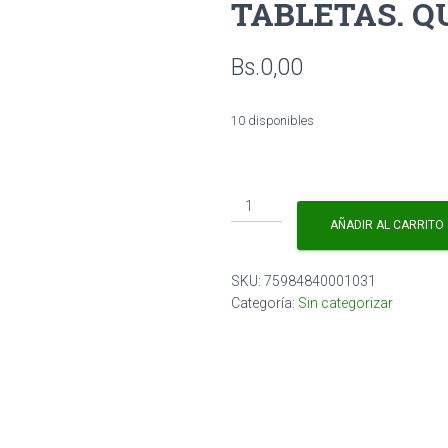
TABLETAS. Q
Bs.
0,00
10 disponibles
CIPROFLOXACINA
500MG
AÑADIR AL CARRITO
X
10
SKU:
75984840001031
TABLETAS.
Categoría:
Sin categorizar
QUIMFAR
cantidad