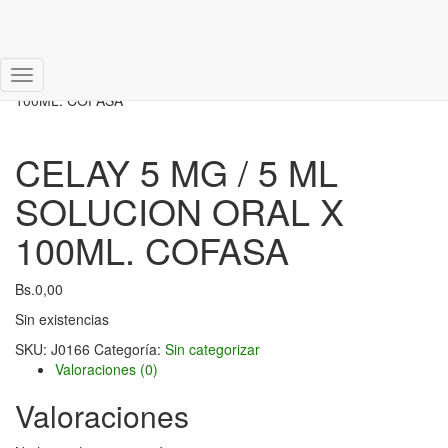
Inicio
/
Sin categorizar
/ CELAY 5 MG / 5 ML SOLUCION ORAL X
Cambiar
100ML. COFASA
modo
de
navegación
CELAY 5 MG / 5 ML
SOLUCION ORAL X
100ML. COFASA
Bs.
0,00
Sin existencias
SKU:
J0166
Categoría:
Sin categorizar
Valoraciones (0)
Valoraciones