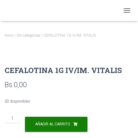
CAMBI
Inicio
/
Sin categorizar
/ CEFALOTINA 1G IV/IM. VITALIS
CEFALOTINA 1G IV/IM. VITALIS
Bs.
0,00
53 disponibles
CEFALOTINA
1G
AÑADIR AL CARRITO
IV/IM.
VITALIS