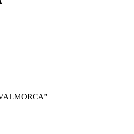
A
AS VALMORCA”