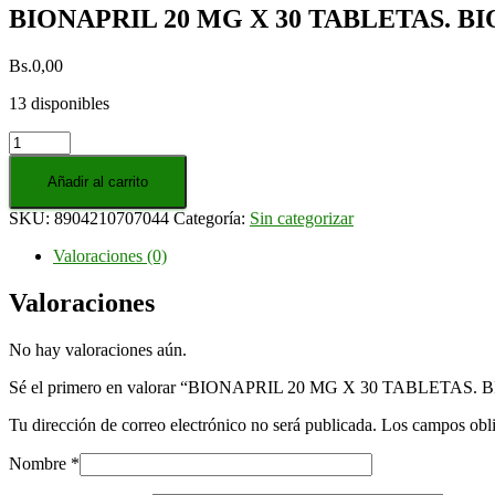
BIONAPRIL 20 MG X 30 TABLETAS. 
Bs.
0,00
13 disponibles
BIONAPRIL
20
MG
Añadir al carrito
X
SKU:
8904210707044
Categoría:
Sin categorizar
30
TABLETAS.
Valoraciones (0)
BIOMERCY
cantidad
Valoraciones
No hay valoraciones aún.
Sé el primero en valorar “BIONAPRIL 20 MG X 30 TABLETAS
Tu dirección de correo electrónico no será publicada.
Los campos obli
Nombre
*