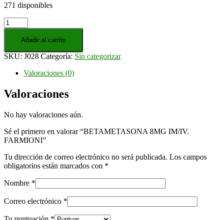
271 disponibles
BETAMETASONA
8MG
IM/IV.
Añadir al carrito
FARMIONI
SKU:
J028
Categoría:
Sin categorizar
cantidad
Valoraciones (0)
Valoraciones
No hay valoraciones aún.
Sé el primero en valorar “BETAMETASONA 8MG IM/IV.
FARMIONI”
Tu dirección de correo electrónico no será publicada.
Los campos
obligatorios están marcados con
*
Nombre
*
Correo electrónico
*
Tu puntuación
*