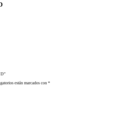
D
ND”
gatorios están marcados con
*