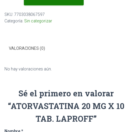
MG
X
SKU:
7703038067597
10
Categoría:
Sin categorizar
TAB.
LAPROFF
cantidad
VALORACIONES (0)
No hay valoraciones aún.
Sé el primero en valorar
“ATORVASTATINA 20 MG X 10
TAB. LAPROFF”
Nombre
*