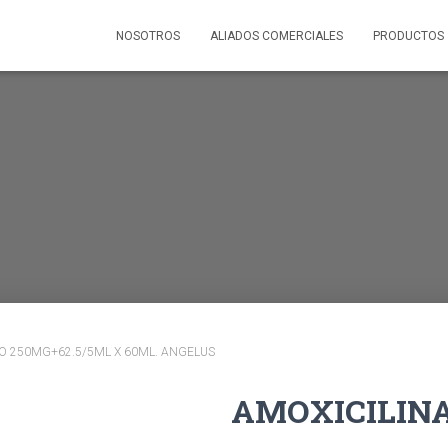
NOSOTROS
ALIADOS COMERCIALES
PRODUCTOS
CO 250MG+62.5/5ML X 60ML. ANGELUS
AMOXICILINA