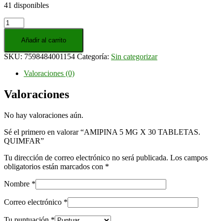
41 disponibles
AMIPINA
5
MG
Añadir al carrito
X
SKU:
7598484001154
Categoría:
Sin categorizar
30
TABLETAS.
Valoraciones (0)
QUIMFAR
cantidad
Valoraciones
No hay valoraciones aún.
Sé el primero en valorar “AMIPINA 5 MG X 30 TABLETAS.
QUIMFAR”
Tu dirección de correo electrónico no será publicada.
Los campos
obligatorios están marcados con
*
Nombre
*
Correo electrónico
*
Tu puntuación
*