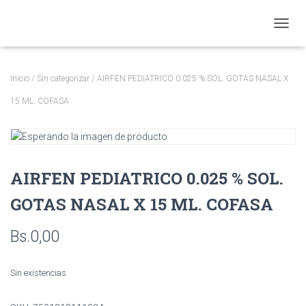
CAMBI
Inicio
/
Sin categorizar
/ AIRFEN PEDIATRICO 0.025 % SOL. GOTAS NASAL X
15 ML. COFASA
AIRFEN PEDIATRICO 0.025 % SOL.
GOTAS NASAL X 15 ML. COFASA
Bs.
0,00
Sin existencias