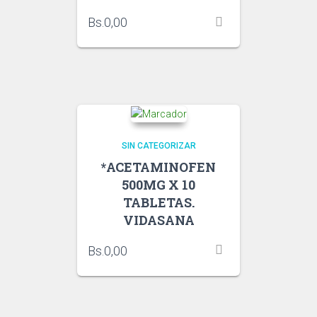
Bs.
0,00
SIN CATEGORIZAR
*ACETAMINOFEN
500MG X 10
TABLETAS.
VIDASANA
Bs.
0,00