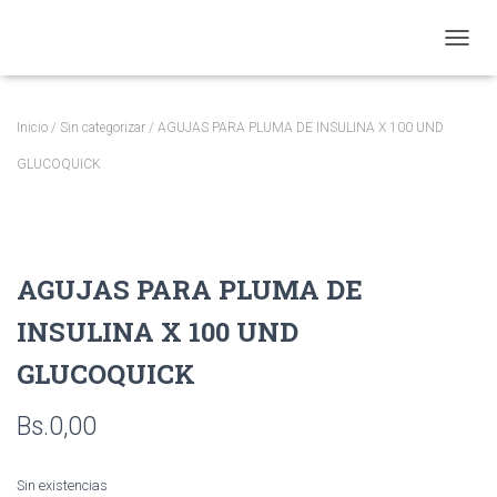
CAMBI
Inicio
/
Sin categorizar
/ AGUJAS PARA PLUMA DE INSULINA X 100 UND
GLUCOQUICK
AGUJAS PARA PLUMA DE
INSULINA X 100 UND
GLUCOQUICK
Bs.
0,00
Sin existencias