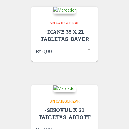
SIN CATEGORIZAR
-DIANE 35 X 21
TABLETAS. BAYER
Bs.
0,00
SIN CATEGORIZAR
-SINOVUL X 21
TABLETAS. ABBOTT