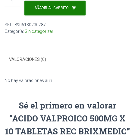
ACIDO
VALPROICO
AÑADIR AL CARRITO
500MG
X
SKU:
8906130230787
10
Categoría:
Sin categorizar
TABLETAS
REC
BRIXMEDIC
cantidad
VALORACIONES (0)
No hay valoraciones aún.
Sé el primero en valorar
“ACIDO VALPROICO 500MG X
10 TABLETAS REC BRIXMEDIC”