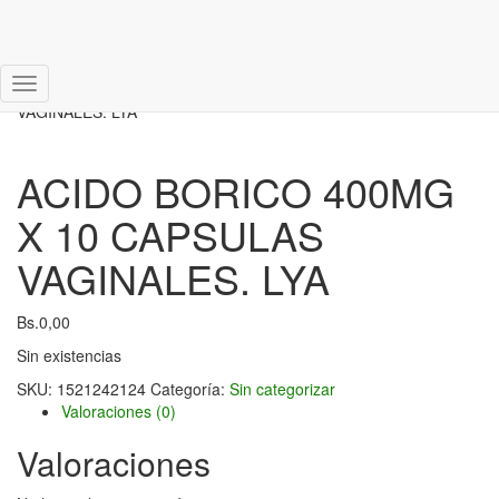
Inicio
/
Sin categorizar
/ ACIDO BORICO 400MG X 10 CAPSULAS
Cambiar
VAGINALES. LYA
modo
de
navegación
ACIDO BORICO 400MG
X 10 CAPSULAS
VAGINALES. LYA
Bs.
0,00
Sin existencias
SKU:
1521242124
Categoría:
Sin categorizar
Valoraciones (0)
Valoraciones