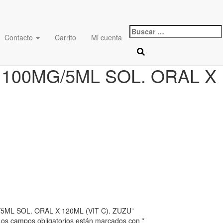
Buscar:
Contacto
Carrito
Mi cuenta
L SOL. ORAL X 120ML (VIT C). ZUZU
00MG/5ML SOL. ORAL X 1
/5ML SOL. ORAL X 120ML (VIT C). ZUZU”
Los campos obligatorios están marcados con
*