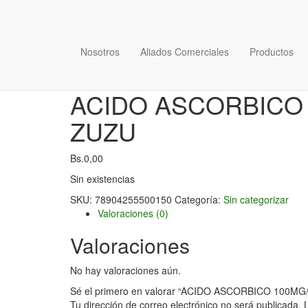
Nosotros
Aliados Comerciales
Productos
Inicio
/
Sin categorizar
/ ACIDO ASCORBICO 100MG/5M
ACIDO ASCORBICO 1
ZUZU
Bs.
0,00
Sin existencias
SKU:
78904255500150
Categoría:
Sin categorizar
Valoraciones (0)
Valoraciones
No hay valoraciones aún.
Sé el primero en valorar “ACIDO ASCORBICO 100MG
Tu dirección de correo electrónico no será publicada.