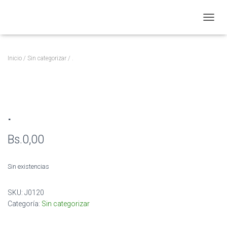
CAMBI
Inicio
/
Sin categorizar
/ .
.
Bs.
0,00
Sin existencias
SKU:
J0120
Categoría:
Sin categorizar