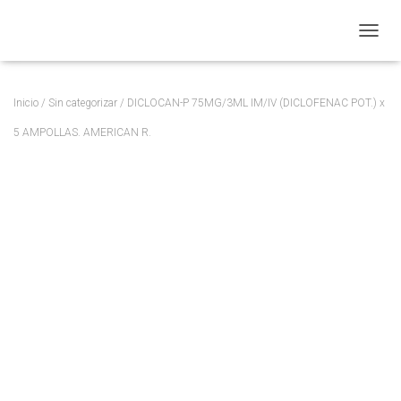
CAMBI
Inicio
/
Sin categorizar
/ DICLOCAN-P 75MG/3ML IM/IV (DICLOFENAC POT.) x
5 AMPOLLAS. AMERICAN R.